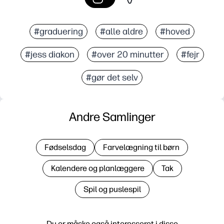
#graduering
#alle aldre
#hoved
#jess diakon
#over 20 minutter
#fejr
#gør det selv
Andre Samlinger
Fødselsdag
Farvelægning til børn
Kalendere og planlæggere
Tak
Spil og puslespil
Du er måske også interesseret i disse