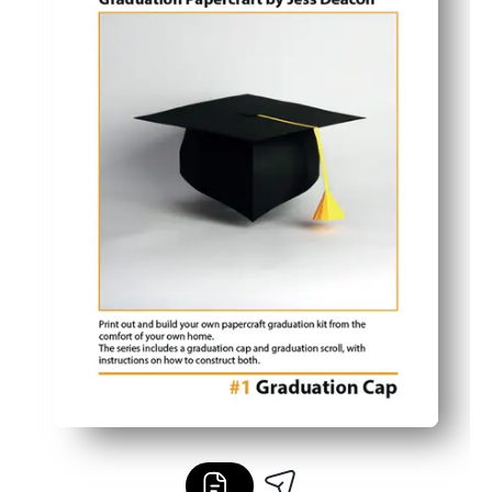
Justerbar pasform og robust design til forskellige aldre 
Let at personliggøre med navn, år og skolefarver - fun