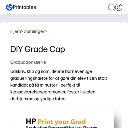
Printables
Hjem
>
Samlinger
>
DIY Grade Cap
Graduationsserie
Udskriv, klip og saml denne børnevenlige
gradueringshætte for at gøre din elev til en stolt
kandidat på få minutter - perfekt til
klasseværelsesceremonier, fester i skolen
derhjemme og yndige fotos.
Hvorfor det virker:
Klar til udskrivning skabelon - ingen måling eller forbere
Sjovt, praktisk projekt, der bygger finmotoriske færdig