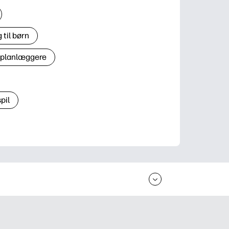
til børn
 planlæggere
pil