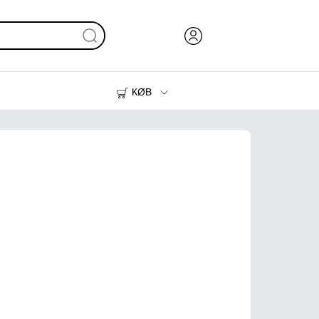
KØB
Blæk, Toner og Papir
Printere