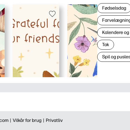
Fødselsdag
Farvelægning 
Kalendere og
Tak
Spil og pusles
.com |
Vilkår for brug |
Privatliv