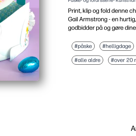
Påske- og forårsserie- Kunsth
Print, klip og fold denne
Gail Armstrong - en hurt
godbidder på og gøre dine 
Hvorfor det virker:
Nul forberedelse - udsk
#påske
#helligdage
Praktisk håndværk hold
#alle aldre
#over 20 
Perfekt til klasseværels
Genanvendelig skabelon 
A