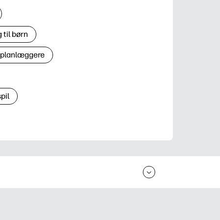
til børn
 planlæggere
pil