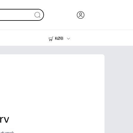
KØB
Blæk, Toner og Papir
Printere
rv