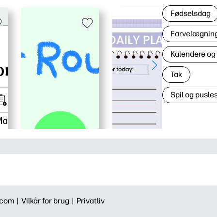
Fødselsdag
Farvelægning 
Kalendere og
Tak
Spil og pusles
.com |
Vilkår for brug |
Privatliv