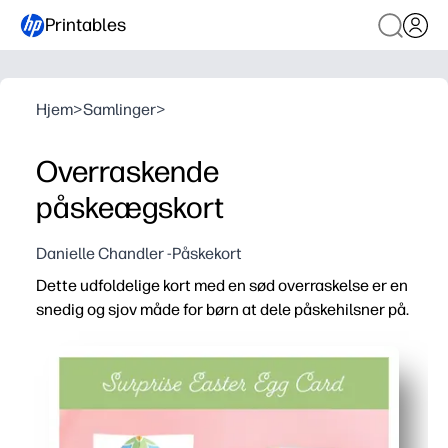
Printables
Hjem
>
Samlinger
>
Overraskende
påskeægskort
Danielle Chandler -Påskekort
Dette udfoldelige kort med en sød overraskelse er en
snedig og sjov måde for børn at dele påskehilsner på.
Hvorfor det virker:
Udskriv, klip og fold på få minutter - ingen komplicerede
Engagerer børn med en praktisk afsløring, der får enhver h
Perfekt til klasseværelser, legedater eller familiepost - 
Opbygger finmotoriske færdigheder og kreativitet, mens 