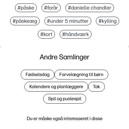
#påske
#forår
#danielle chandler
#påskeæg
#under 5 minutter
#kylling
#kort
#håndværk
Andre Samlinger
Fødselsdag
Farvelægning til børn
Kalendere og planlæggere
Tak
Spil og puslespil
Du er måske også interesseret i disse