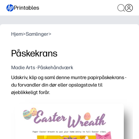
Printables
Hjem
>
Samlinger
>
Påskekrans
Madie Arts -Påskehåndværk
Udskriv, klip og saml denne muntre papirpåskekrans -
du forvandler din dør eller opslagstavle til
øjeblikkeligt forår.
Hvorfor det virker:
Ingen forberedelse og klar på få minutter - du skal bare u
Engagerer børn med praktisk håndværk, der bygger finm
Fleksibel til hjemmet, klassen eller fester - hæng på dø
Lavt rod og budgetvenlig - bruger basale forsyninger, du