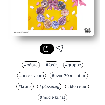
#påske
#forår
#gruppe
#udskrivbare
#over 20 minutter
#krans
#påskeæg
#blomster
#madie kunst