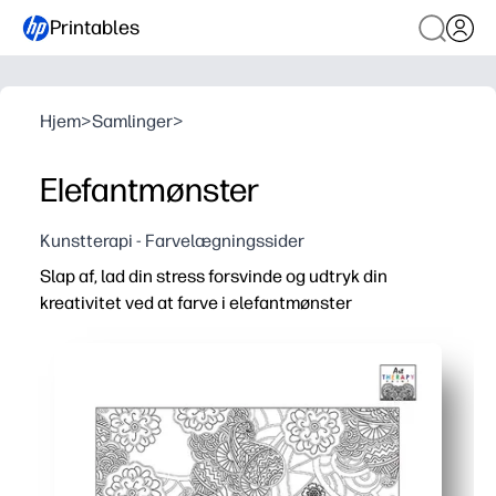
Printables
Hjem
>
Samlinger
>
Elefantmønster
Kunstterapi - Farvelægningssider
Slap af, lad din stress forsvinde og udtryk din
kreativitet ved at farve i elefantmønster
Hvorfor det virker:
Du udskriver og går - ingen forberedelse, bare tag farveb
Det indviklede elefantmønster hjælper dig med at fokuse
Du opbygger finmotorisk kontrol og udholdenhed - perfekt 
Du kan bruge det derhjemme, i klassen eller på farten 