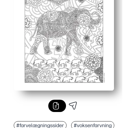
#farvelægningssider
#voksenfarvning