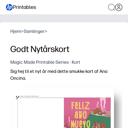
Printables
Hjem
>
Samlinger
>
Godt Nytårskort
Magic Made Printable Series - Kort
Sig hej til et nyt år med dette smukke kort af Ana
Oncina.
Hvorfor det virker:
Du udskriver, folder og deler på få minutter - ingen forb
Charmerende illustration engagerer børn og familier - br
Spansk hilsen hjælper dig med at fejre tosproget kultur -
Passer til standard brev- eller A4-papir - personliggør 