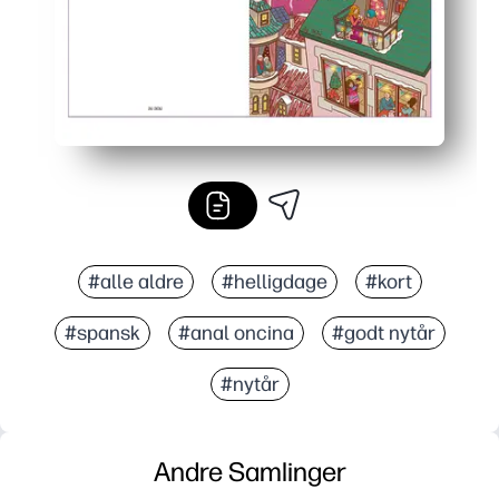
#alle aldre
#helligdage
#kort
#spansk
#anal oncina
#godt nytår
#nytår
Andre Samlinger