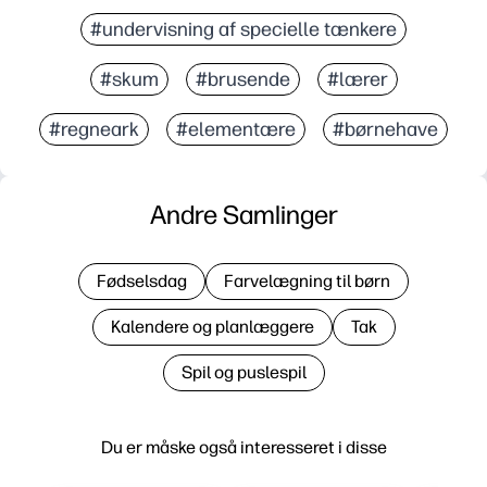
#undervisning af specielle tænkere
#skum
#brusende
#lærer
#regneark
#elementære
#børnehave
Andre Samlinger
Fødselsdag
Farvelægning til børn
Kalendere og planlæggere
Tak
Spil og puslespil
Du er måske også interesseret i disse