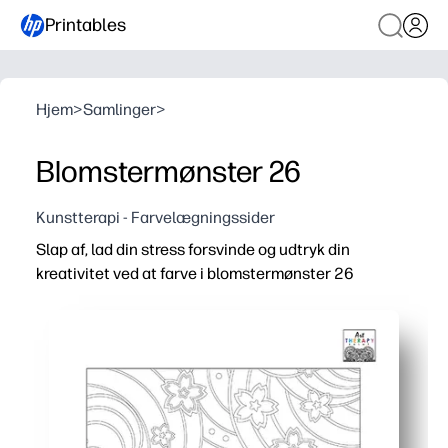
Printables
Hjem
>
Samlinger
>
Blomstermønster 26
Kunstterapi - Farvelægningssider
Slap af, lad din stress forsvinde og udtryk din
kreativitet ved at farve i blomstermønster 26
Hvorfor det virker:
Print-and-go-bekvemmelighed - tryk bare på print og far
Indbygget ro - enkle blomstergentagelser hjælper dig m
Færdighedsopbygning for alle aldre - øv finmotorisk kon
Fleksibel til hjemmet eller klassen - bruges til hjernepause