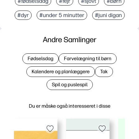
#fødselsdag
#fejr
#sjovt
#børn
#dyr
#under 5 minutter
#juni digan
Andre Samlinger
Fødselsdag
Farvelægning til børn
Kalendere og planlæggere
Tak
Spil og puslespil
Du er måske også interesseret i disse