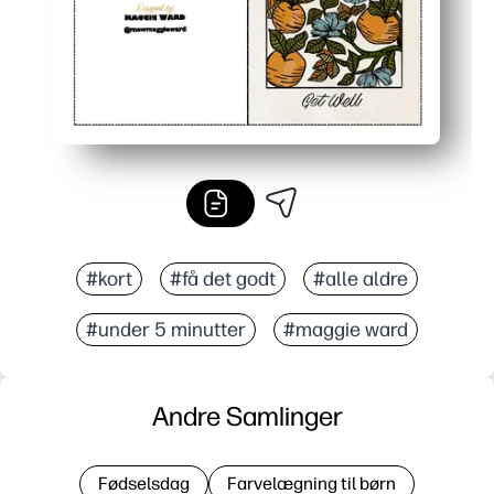
#kort
#få det godt
#alle aldre
#under 5 minutter
#maggie ward
Andre Samlinger
Fødselsdag
Farvelægning til børn