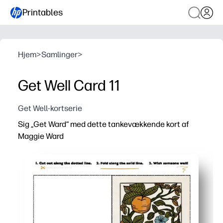
Printables
Hjem
>
Samlinger
>
Get Well Card 11
Get Well-kortserie
Sig „Get Ward“ med dette tankevækkende kort af
Maggie Ward
Hvorfor det virker:
Udskriv, fold og send på få minutter - ingen forberedels
Varmt, opløftende kunstværk hjælper dit budskab til at 
Tomt interiør giver børn og voksne masser af plads til at 
Perfekt til klasseværelser, naboer og familieplejepakker