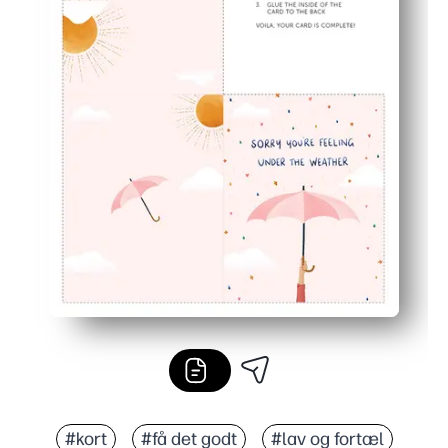
#kort
#få det godt
#lav og fortæl