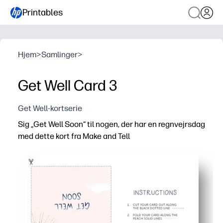
Printables
Hjem
>
Samlinger
>
Get Well Card 3
Get Well-kortserie
Sig „Get Well Soon“ til nogen, der har en regnvejrsdag
med dette kort fra Make and Tell
Hvorfor det virker:
Klar på få minutter - bare udskriv, fold og underskriv.
Børnevenlig og kreativ - lad børnene tilføje tegninger, k
Muntert design løfter humøret - ideel til at gøre en hård 
Ingen butiksdrift nødvendig - udskriv multipler til klass