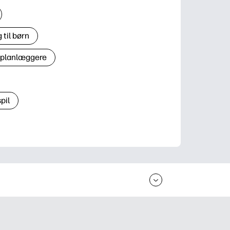
til børn
 planlæggere
pil