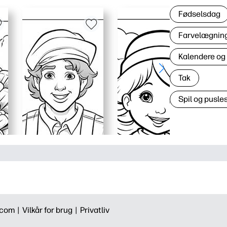
Fødselsdag
Farvelægning 
Kalendere og
Tak
Spil og pusles
.com |
Vilkår for brug |
Privatliv