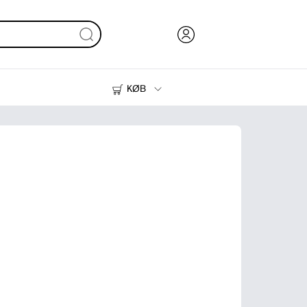
KØB
Blæk, Toner og Papir
Printere