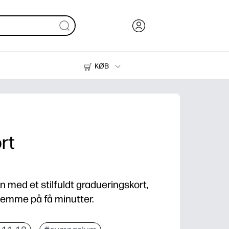
KØB
Blæk, Toner og Papir
Printere
rt
n med et stilfuldt gradueringskort,
jemme på få minutter.
derskriver - ingen forberedelser eller specielle forsy