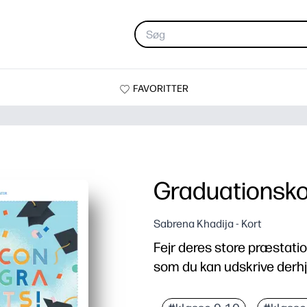
FAVORITTER
Graduationsko
Sabrena Khadija - Kort
Fejr deres store præstatio
som du kan udskrive derh
Hvorfor det virker:
Du udskriver, folder, un