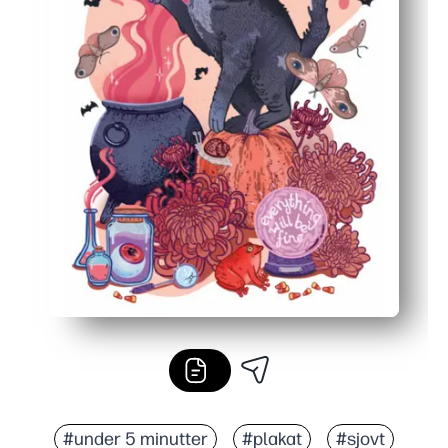
#under 5 minutter
#plakat
#sjovt