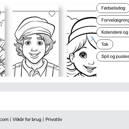
Fødselsdag
Farvelægning 
Kalendere og
Tak
Spil og pusles
.com |
Vilkår for brug |
Privatliv