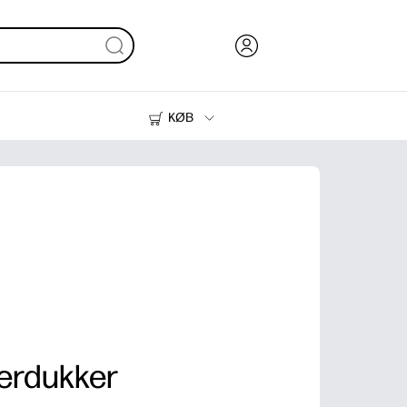
KØB
Blæk, Toner og Papir
Printere
erdukker