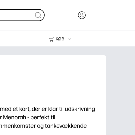
KØB
Blæk, Toner og Papir
Printere
d et kort, der er klar til udskrivning
r Menorah - perfekt til
sammenkomster og tankevækkende