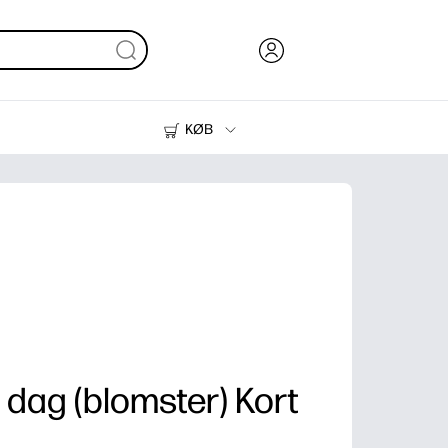
KØB
Blæk, Toner og Papir
Printere
dag (blomster) Kort