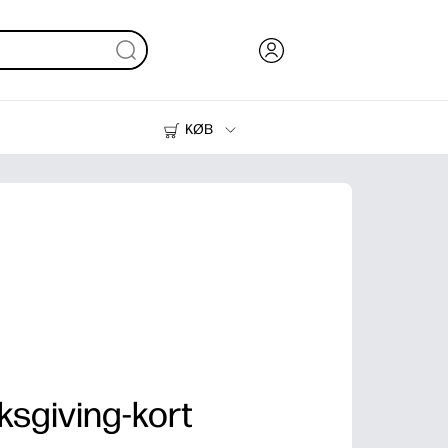
KØB
Blæk, Toner og Papir
Printere
ksgiving-kort