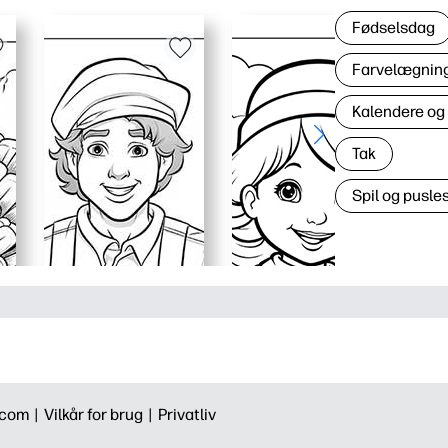
Fødselsdag
Farvelægning 
Kalendere og
Tak
Spil og pusles
.com |
Vilkår for brug |
Privatliv