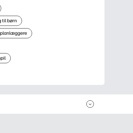
til børn
 planlæggere
pil