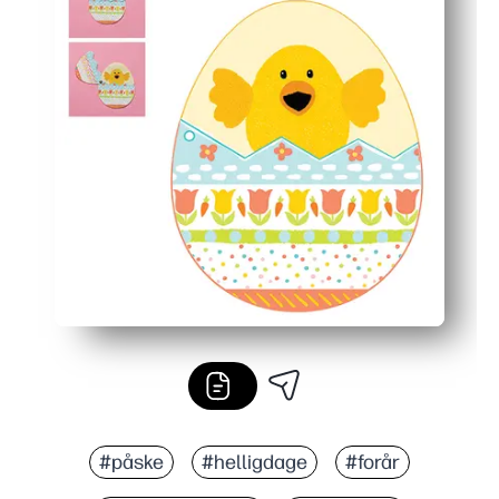
#påske
#helligdage
#forår