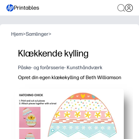
Printables
Hjem
>
Samlinger
>
Klækkende kylling
Påske- og forårsserie- Kunsthåndværk
Opret din egen klækekylling af Beth Williamson
Hvorfor det virker:
Du udskriver, farver og klipper bare - ingen forberedel
Du får et praktisk forårstema, der udløser nysgerrigh
Du opbygger finmotoriske færdigheder og følger anvisn
Du kan bruge det i klasseværelser, hjemmeskoler elle