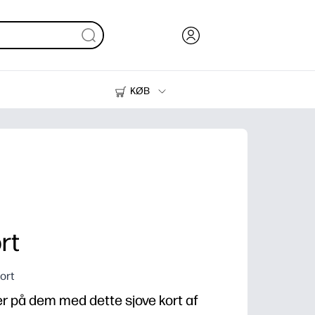
KØB
Blæk, Toner og Papir
Printere
rt
ort
er på dem med dette sjove kort af