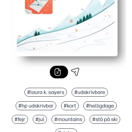
Postvenlig - foldes fladt for nem gave, og dukker dereft
#laura k. sayers
#udskrivbare
#hp udskrivbar
#kort
#helligdage
#fejr
#jul
#mountains
#stå på ski