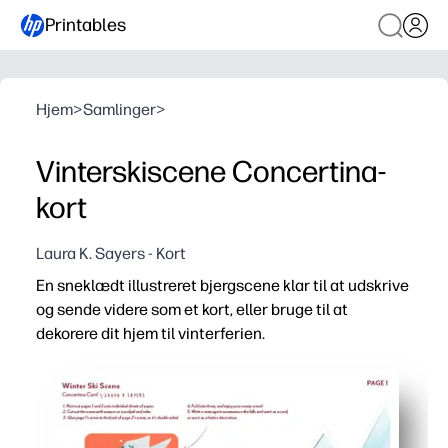
Printables
Hjem
>
Samlinger
>
Vinterskiscene Concertina-
kort
Laura K. Sayers - Kort
En sneklædt illustreret bjergscene klar til at udskrive
og sende videre som et kort, eller bruge til at
dekorere dit hjem til vinterferien.
Hvorfor det virker:
Udskriv og lav uden forberedelser - du skal bare udskrive
Fleksibel brug - du kan vise det på en hylde, omdanne det 
Engagerer børn - et hurtigt, skærmfrit håndværk, der