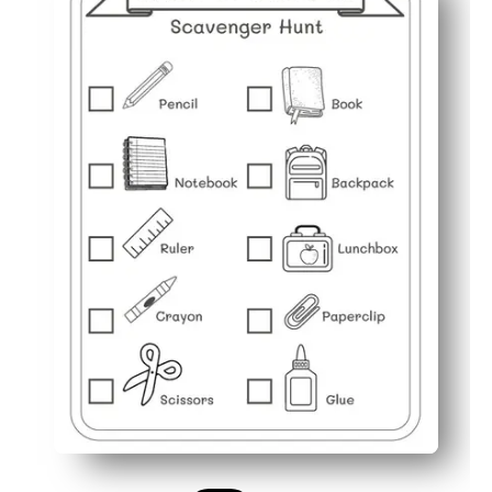
Letter første dags rystelser - en legende isbryder, der
Tilpasser sig din plan - brug den til centre, tidlige afsl