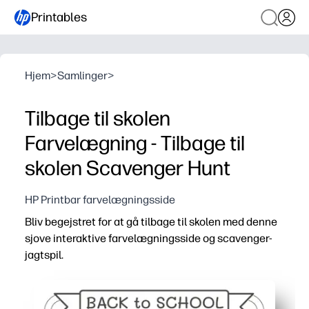
Printables
Hjem
>
Samlinger
>
Tilbage til skolen
Farvelægning - Tilbage til
skolen Scavenger Hunt
HP Printbar farvelægningsside
Bliv begejstret for at gå tilbage til skolen med denne
sjove interaktive farvelægningsside og scavenger-
jagtspil.
Hvorfor det virker:
Du udskriver og går - ingen forberedelse kræves, bare tr
Holder børnene i bevægelse og fokuserede - de farver og 