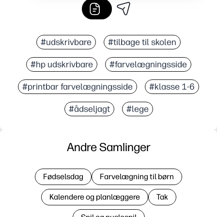
#udskrivbare
#tilbage til skolen
#hp udskrivbare
#farvelægningsside
#printbar farvelægningsside
#klasse 1-6
#ådseljagt
#lege
Andre Samlinger
Fødselsdag
Farvelægning til børn
Kalendere og planlæggere
Tak