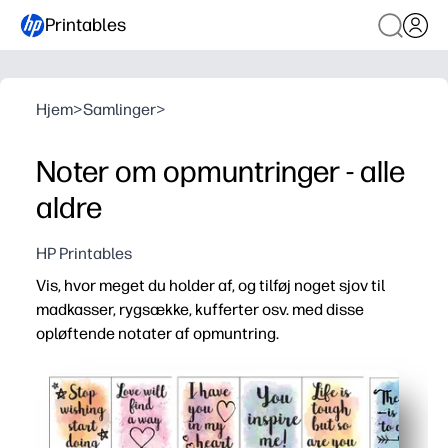
Printables
Hjem
>
Samlinger
>
Noter om opmuntringer - alle
aldre
HP Printables
Vis, hvor meget du holder af, og tilføj noget sjov til
madkasser, rygsække, kufferter osv. med disse
opløftende notater af opmuntring.
Hvorfor det virker:
Klare ark gør dette til en nul-forberedelsesgevinst - du s
Munter design og positive budskaber øger middagsstem
Korte, læsbare noter hjælper dit barn med at opbygge se