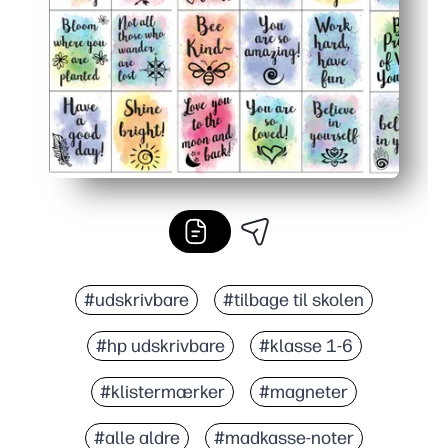
Alsidig størrelse glider ind i dit barns madkasse, lommer
#udskrivbare
#tilbage til skolen
#hp udskrivbare
#klasse 1-6
#klistermærker
#magneter
#alle aldre
#madkasse-noter