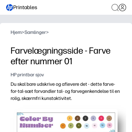
Printables
Hjem
>
Samlinger
>
Farvelægningsside - Farve
efter nummer 01
HP printbar sjov
Du skal bare udskrive og aflevere det - dette farve-
for-tal-sæt forvandler tal- og farvegenkendelse til en
rolig, skærmfri kunstaktivitet.
Hvorfor det virker:
Nul forberedelse - udskriv en side og gå til morgenarbejde
Bygger nøglefærdigheder - talgenkendelse, farvematc
Finmotorvenlig - farvning inden for figurerne øger blya