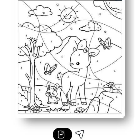
Motiverende afsløring - børn forbliver engagerede for at 