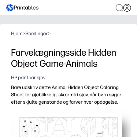
Printables
Hjem
>
Samlinger
>
Farvelægningsside Hidden
Object Game-Animals
HP printbar sjov
Bare udskriv dette Animal Hidden Object Coloring
Sheet for øjeblikkelig, skærmfri sjov, når børn søger
efter skjulte genstande og farver hver opdagelse.
Hvorfor det virker:
Aktivitet uden forberedelse - tryk på print, og du er klar 
To-i-en-engagement - en søg-og-find-udfordring plus e
Opbygger færdigheder - skærper fokus, visuel scanning, 