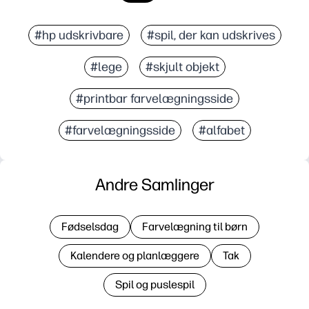
#hp udskrivbare
#spil, der kan udskrives
#lege
#skjult objekt
#printbar farvelægningsside
#farvelægningsside
#alfabet
Andre Samlinger
Fødselsdag
Farvelægning til børn
Kalendere og planlæggere
Tak
Spil og puslespil