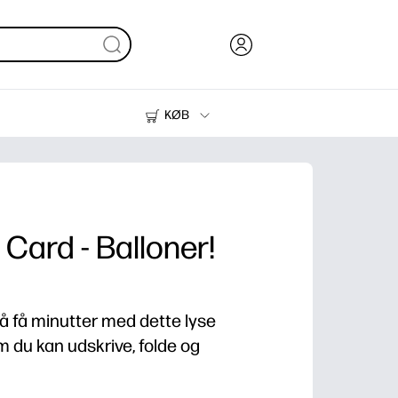
KØB
Blæk, Toner og Papir
Printere
Card - Balloner!
på få minutter med dette lyse
m du kan udskrive, folde og