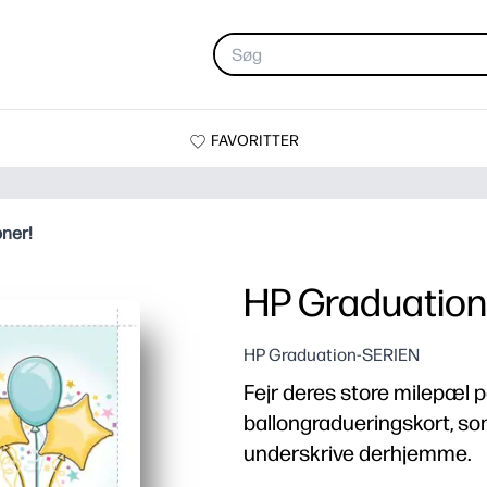
FAVORITTER
oner!
HP Graduation 
HP Graduation-SERIEN
Fejr deres store milepæl 
ballongradueringskort, so
underskrive derhjemme.
Hvorfor det virker: