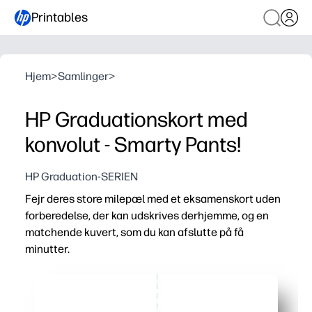
Printables
Hjem
>
Samlinger
>
HP Graduationskort med
konvolut - Smarty Pants!
HP Graduation-SERIEN
Fejr deres store milepæl med et eksamenskort uden
forberedelse, der kan udskrives derhjemme, og en
matchende kuvert, som du kan afslutte på få
minutter.
Hvorfor det virker:
Klar på få minutter - du skal bare udskrive, klippe og fo
Matchende kuvert inkluderet - du får et poleret, gaveklar