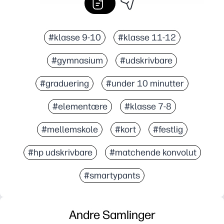
#klasse 9-10
#klasse 11-12
#gymnasium
#udskrivbare
#graduering
#under 10 minutter
#elementære
#klasse 7-8
#mellemskole
#kort
#festlig
#hp udskrivbare
#matchende konvolut
#smartypants
Andre Samlinger