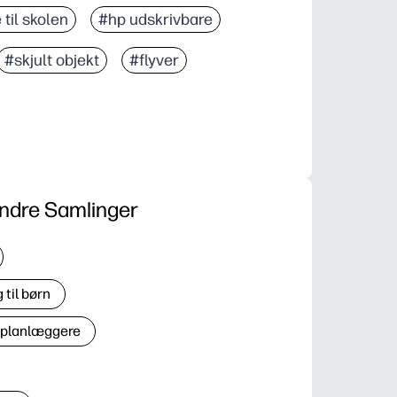
 til skolen
#hp udskrivbare
#skjult objekt
#flyver
ndre Samlinger
til børn
 planlæggere