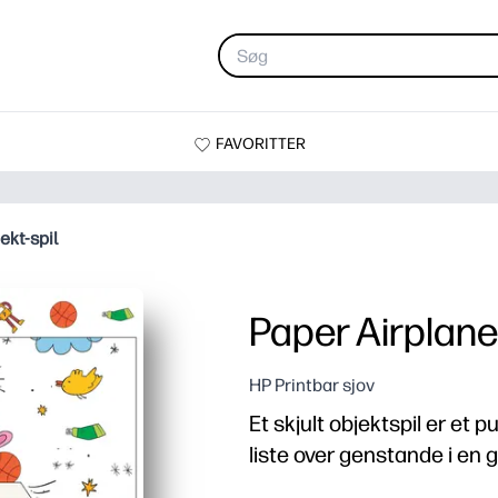
FAVORITTER
ekt-spil
Paper Airplane 
HP Printbar sjov
Et skjult objektspil er et p
liste over genstande i en 