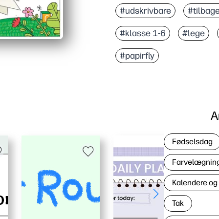
#udskrivbare
#tilbage
#klasse 1-6
#lege
#papirfly
A
Fødselsdag
Farvelægning 
Kalendere og
Tak