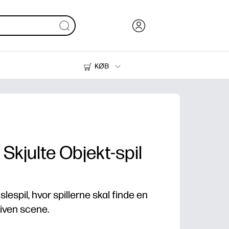
KØB
Blæk, Toner og Papir
Printere
Skjulte Objekt-spil
uslespil, hvor spillerne skal finde en
given scene.