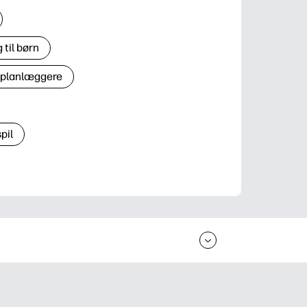
til børn
 planlæggere
pil