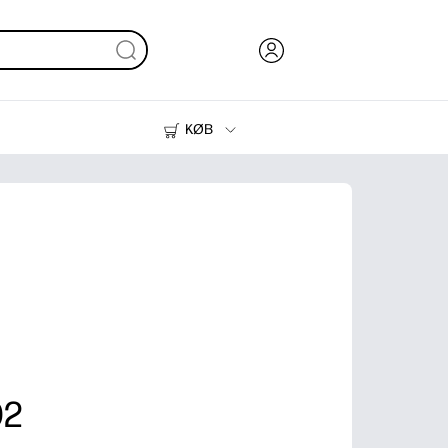
KØB
Blæk, Toner og Papir
Printere
02