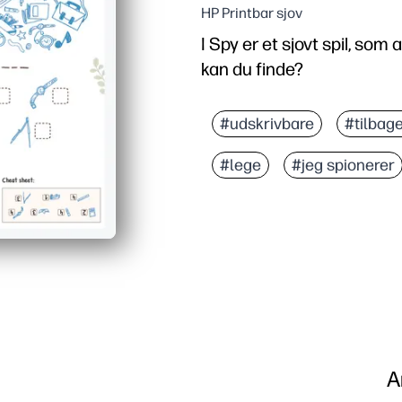
HP Printbar sjov
I Spy er et sjovt spil, som
kan du finde?
#udskrivbare
#tilbage
#lege
#jeg spionerer
A