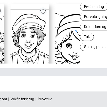
Fødselsdag
Farvelægning 
Kalendere og
Tak
Spil og pusles
.com |
Vilkår for brug |
Privatliv