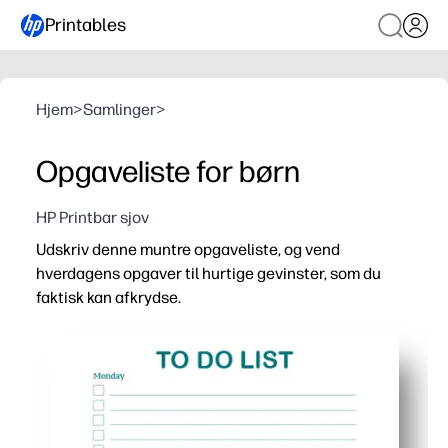
Printables
Hjem
>
Samlinger
>
Opgaveliste for børn
HP Printbar sjov
Udskriv denne muntre opgaveliste, og vend
hverdagens opgaver til hurtige gevinster, som du
faktisk kan afkrydse.
Hvorfor det virker:
No-prep - download, udskriv og start i dag - perfekt til 
Rent, struktureret layout holder dig fokuseret på det, de
Tilfredsstillende afkrydsningsfelter og ryddig afstand h
Alsidig til hjemmet, lektier og klasseværelsesrutiner - s