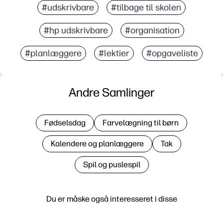
#udskrivbare
#tilbage til skolen
#hp udskrivbare
#organisation
#planlæggere
#lektier
#opgaveliste
Andre Samlinger
Fødselsdag
Farvelægning til børn
Kalendere og planlæggere
Tak
Spil og puslespil
Du er måske også interesseret i disse