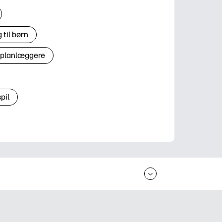
til børn
 planlæggere
pil