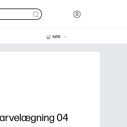
KØB
Blæk, Toner og Papir
Printere
farvelægning 04