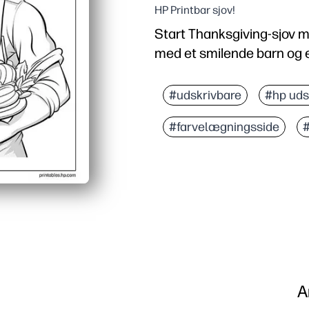
HP Printbar sjov!
Start Thanksgiving-sjov 
med et smilende barn og en
Hvorfor det virker:
Nul forberedelse - udskr
#udskrivbare
#hp uds
Holder børnene engagered
#farvelægningsside
#
Opbygger finmotoriske f
Blækvenlig linjekunst 
A