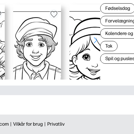
Fødselsdag
Farvelægning 
Kalendere og
Tak
Spil og pusles
.com |
Vilkår for brug |
Privatliv