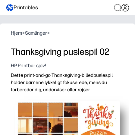
Printables
Hjem
>
Samlinger
>
Thanksgiving puslespil 02
HP Printbar sjov!
Dette print-and-go Thanksgiving-billedpuslespil
holder børnene lykkeligt fokuserede, mens du
forbereder dig, underviser eller rejser.
Hvorfor det virker:
Bekvemmelighed uden forberedelse - bare download og ud
Højt engagement - en hyggelig familie Thanksgiving-scene
Alsidig til hjemmet eller klasseværelset - ideel til hurti
Genanvendelig mulighed - laminat eller slip en sidebesk