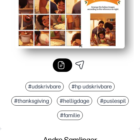
#udskrivbare
#hp udskrivbare
#thanksgiving
#helligdage
#puslespil
#familie
Andre Samlinger