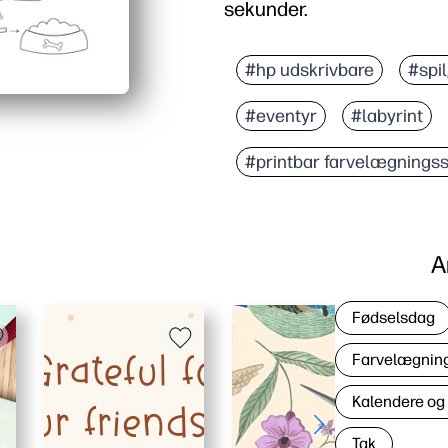
sekunder.
Hvorfor det virker:
Print-and-go-bekvemmeli
#hp udskrivbare
#spil
Bygger problemløsning, 
#eventyr
#labyrint
To-i-en-engagement - la
Alsidig til klasseværels
#printbar farvelægningss
A
Fødselsdag
Farvelægning 
Kalendere og
Tak