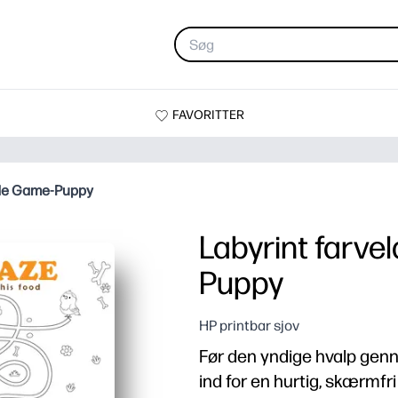
FAVORITTER
ide Game-Puppy
Labyrint farv
Puppy
HP printbar sjov
Før den yndige hvalp genn
ind for en hurtig, skærmfri