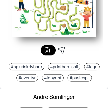
#hp udskrivbare
#printbare spil
#lege
#eventyr
#labyrint
#puslespil
Andre Samlinger