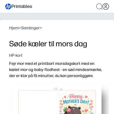
Printables
Hjem
>
Samlinger
>
Søde kæler til mors dag
HP-kort
Fejr mor med et printbart morsdagskort med en
kælet mor-og-baby-flodhest - en sød mindesmærke,
der er klar på få minutter, du kan personliggøre.
Hvorfor det virker:
Klar hurtigt - bare udskriv, fold og underskriv for en øjeb
Engagerer børn - sød kunst inspirerer budskaber, doodles
Fleksibel til familier - udskriv så mange, som du har b
Ser godt ud derhjemme - skarp illustration skinner på al