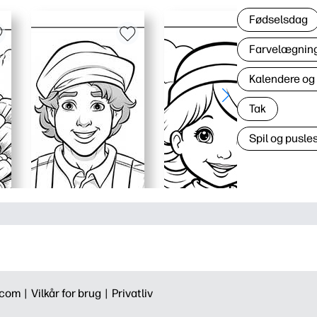
Fødselsdag
Farvelægning 
Kalendere og
Tak
Spil og pusles
.com |
Vilkår for brug |
Privatliv