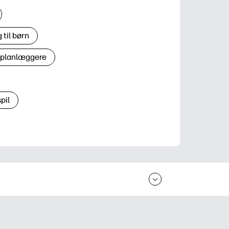
til børn
 planlæggere
pil