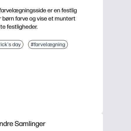
farvelægningsside er en festlig
er børn farve og vise et muntert
te festligheder.
k udvikling gennem kreativ farve- og dekorationspra
rick's day
#farvelægning
 til hurtige klasseværelsesaktiviteter, fester eller h
et sjovt og festligt feriedekorationsprojekt
sesudstillinger, festindretning eller sæsonbestemt f
ndre Samlinger