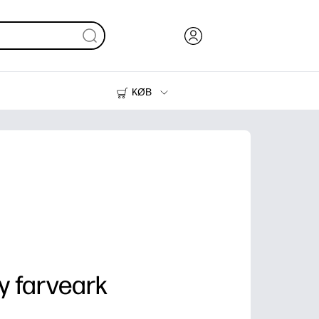
KØB
Blæk, Toner og Papir
Printere
ay farveark