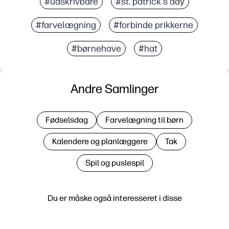
#udskrivbare
#st. patrick's day
#farvelægning
#forbinde prikkerne
#børnehave
#hat
Andre Samlinger
Fødselsdag
Farvelægning til børn
Kalendere og planlæggere
Tak
Spil og puslespil
Du er måske også interesseret i disse