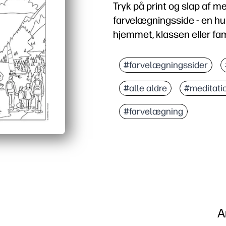
Tryk på print og slap af 
farvelægningsside - en hur
hjemmet, klassen eller fam
Hvorfor det virker:
Print-and-go-bekvemmeli
#farvelægningssider
Engagerende for alle ald
#alle aldre
#meditati
Fremmer mindfulness og
Alsidig brug - perfekt ti
#farvelægning
A