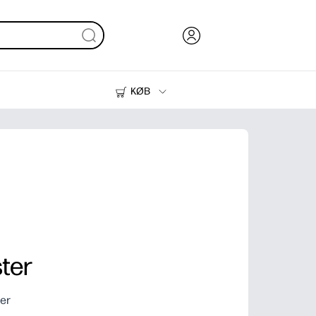
KØB
Blæk, Toner og Papir
Printere
ter
der