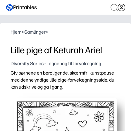
Printables
Hjem
>
Samlinger
>
Lille pige af Keturah Ariel
Diversity Series - Tegnebog til farvelægning
Giv børnene en beroligende, skærmfri kunstpause
med denne yndige lille pige-farvelægningsside, du
kan udskrive og gå i gang.
Hvorfor det virker:
Ingen forberedelser - tryk på print, og du er klar til sjov 
Fede konturer og enkle former hjælper børn med at opby
Fremmer kreativitet - børn designer frisurer, tøj og baggr
Perfekt til hurtigt afsluttende, rolige hjørner, regnfulde 