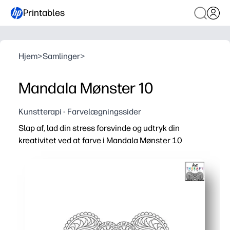
Printables
Hjem
>
Samlinger
>
Mandala Mønster 10
Kunstterapi - Farvelægningssider
Slap af, lad din stress forsvinde og udtryk din
kreativitet ved at farve i Mandala Mønster 10
Hvorfor det virker:
Du udskriver og går - tag farveblyanter, blyanter eller ma
Mindful farvelægning hjælper dig med at nulstille - en 
Perfekt til klasseværelser og hjem - tidlig efterbehandlin
Genbrug det ofte - genoptryk til nye farvepaletter, vis so