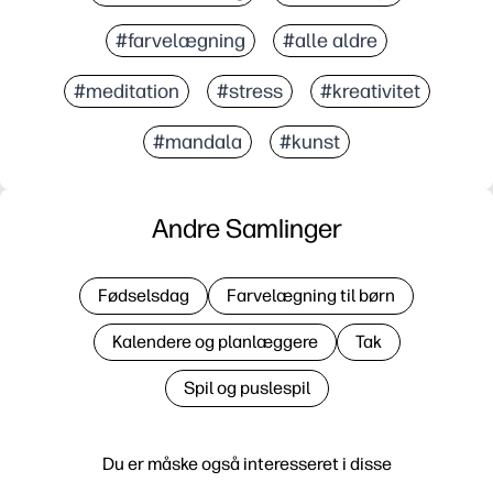
#farvelægning
#alle aldre
#meditation
#stress
#kreativitet
#mandala
#kunst
Andre Samlinger
Fødselsdag
Farvelægning til børn
Kalendere og planlæggere
Tak
Spil og puslespil
Du er måske også interesseret i disse