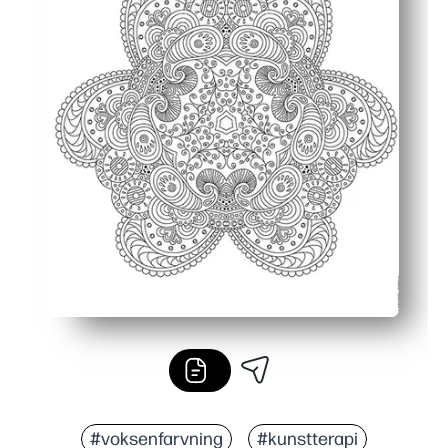
#voksenfarvning
#kunstterapi