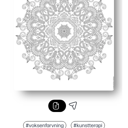
#voksenfarvning
#kunstterapi