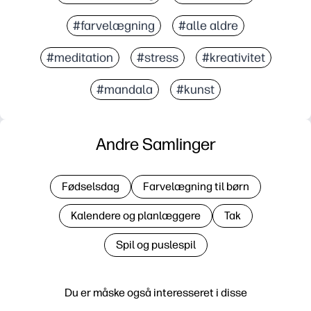
#farvelægning
#alle aldre
#meditation
#stress
#kreativitet
#mandala
#kunst
Andre Samlinger
Fødselsdag
Farvelægning til børn
Kalendere og planlæggere
Tak
Spil og puslespil
Du er måske også interesseret i disse