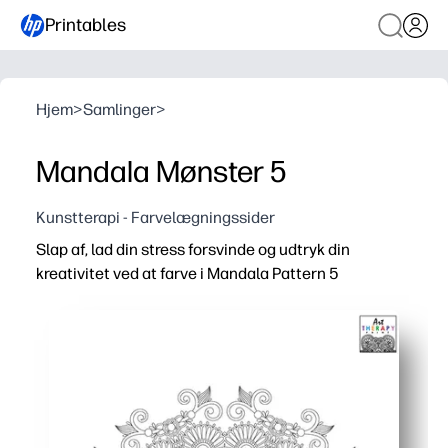
Printables
Hjem
>
Samlinger
>
Mandala Mønster 5
Kunstterapi - Farvelægningssider
Slap af, lad din stress forsvinde og udtryk din
kreativitet ved at farve i Mandala Pattern 5
Hvorfor det virker:
Du kan udskrive på få sekunder - ingen forberedelse - bare
Indviklede linjer inviterer til fokus og opmærksomhed, h
Du kan bruge det derhjemme, i klassen eller efter skole -
Det fungerer med blyanter, markører eller gelpenne - ska