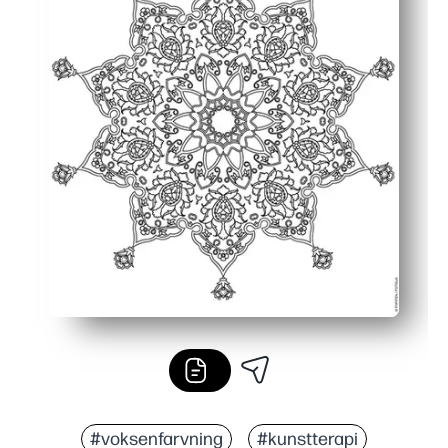
#voksenfarvning
#kunstterapi