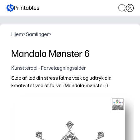
Printables
Hjem
>
Samlinger
>
Mandala Mønster 6
Kunstterapi - Farvelægningssider
Slap af, lad din stress falme væk og udtryk din
kreativitet ved at farve i Mandala-mønster 6.
Hvorfor det virker:
Nem udskrivning og brug - du kan konfigurere en berolige
Indbygget fokusforstærker, gentagne mønstre tilskynder t
Fleksibel til enhver alder - fungerer med farveblyanter, m
Alsidig derhjemme eller i skolen - genoptryk efter behov