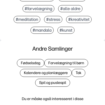
#farvelægning
#alle aldre
#meditation
#stress
#kreativitet
#mandala
#kunst
Andre Samlinger
Fødselsdag
Farvelægning til børn
Kalendere og planlæggere
Tak
Spil og puslespil
Du er måske også interesseret i disse