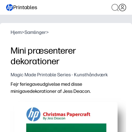
Printables
Hjem
>
Samlinger
>
Mini præsenterer
dekorationer
Magic Made Printable Series - Kunsthåndværk
Fejr feriegaveudgivelse med disse
minigavedekorationer af Jess Deacon.
Hvorfor det virker:
Udskriv og gå uden forberedelser - du skal bare udskrive,
Du holder børnene engagerede med et hurtigt, praktisk
Blanke designs er nemme at tilpasse - tilføj navne, besk
Alsidig til hjemmet og klasseværelset - topgaver, mærk 