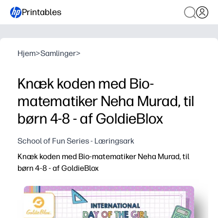
Printables
Hjem
>
Samlinger
>
Knæk koden med Bio-
matematiker Neha Murad, til
børn 4-8 - af GoldieBlox
School of Fun Series - Læringsark
Knæk koden med Bio-matematiker Neha Murad, til
børn 4-8 - af GoldieBlox
Hvorfor det virker:
Du får en print-and-go STEM-aktivitet - ingen forberedels
Børn øver tidlige kodningsevner som mønstre, sekventeri