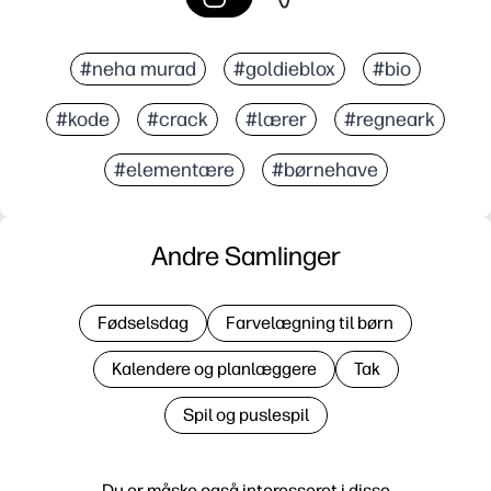
#neha murad
#goldieblox
#bio
#kode
#crack
#lærer
#regneark
#elementære
#børnehave
Andre Samlinger
Fødselsdag
Farvelægning til børn
Kalendere og planlæggere
Tak
Spil og puslespil
Du er måske også interesseret i disse