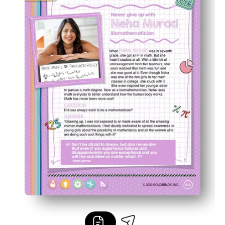
Perfekt til klasseværelser eller hjem - bruges til centre
Opbygger selvtillid og nysgerrighed, når børn knækker k