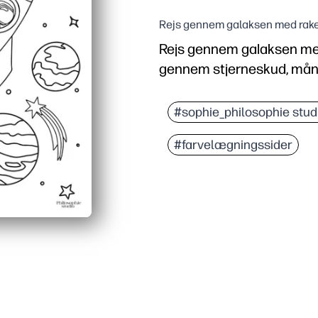
Rejs gennem galaksen med ra
Rejs gennem galaksen me
gennem stjerneskud, måne
Hvorfor det virker:
Zero-prep - bare udskriv og
#sophie_philosophie stud
Tykke konturer og enkle 
#farvelægningssider
Rumtema udløser fantas
Perfekt til hjemmet, klas