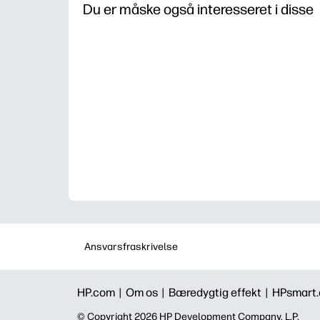
Du er måske også interesseret i disse
Ansvarsfraskrivelse
HP.com |
Om os |
Bæredygtig effekt |
HPsmart
©️ Copyright 2026 HP Development Company, L.P.