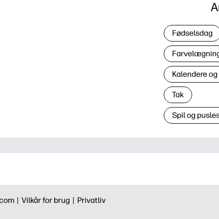
A
Fødselsdag
Farvelægning 
Kalendere og
Tak
Spil og pusles
.com |
Vilkår for brug |
Privatliv