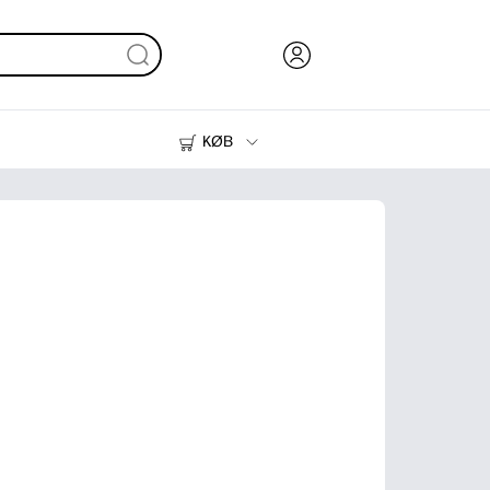
KØB
Blæk, Toner og Papir
Printere