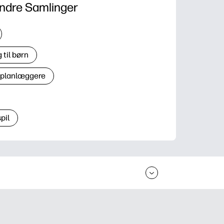
ndre Samlinger
til børn
 planlæggere
pil