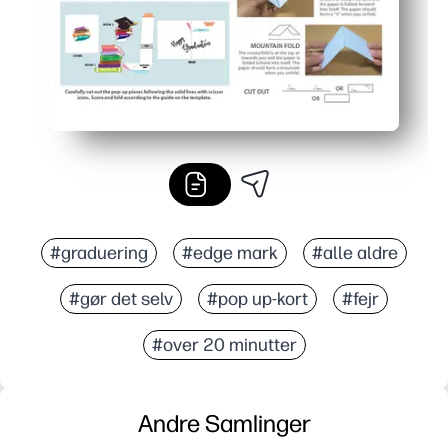
#graduering
#edge mark
#alle aldre
#gør det selv
#pop up-kort
#fejr
#over 20 minutter
Andre Samlinger