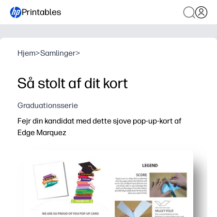
Printables
Hjem
>
Samlinger
>
Så stolt af dit kort
Graduationsserie
Fejr din kandidat med dette sjove pop-up-kort af
Edge Marquez
Hvorfor det virker:
Praktisk udskrivning derhjemme - ingen shoppingture e
Pop-up-overraskelse skaber øjeblikkelig wow - perfekt til
Enkle trin til at klippe og folde - klare instruktioner hj
Personlig og displayværdig - tilføj en inderlig note og l