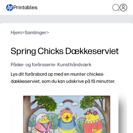
Printables
Hjem
>
Samlinger
>
Spring Chicks Dækkeserviet
Påske- og forårsserie- Kunsthåndværk
Lys dit forårsbord op med en munter chickes-
dækkeserviet, som du kan udskrive på få minutter.
Hvorfor det virker:
Print-and-go-bekvemmelighed - ingen klipning kræves - 
Engagerer børnene ved måltiderne - søde kyllinger udl
Praktisk beskyttelse - skaber et engangslag til at fang
Fleksibel til hjemmet eller klasseværelset - brug som dæk