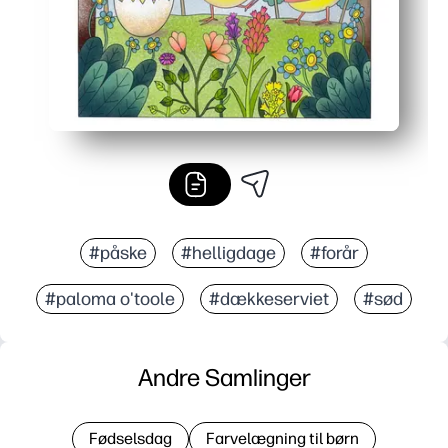
#påske
#helligdage
#forår
#paloma o'toole
#dækkeserviet
#sød
Andre Samlinger
Fødselsdag
Farvelægning til børn