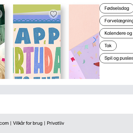
Fødselsdag
Farvelægning 
Kalendere og
Tak
Spil og pusles
.com |
Vilkår for brug |
Privatliv