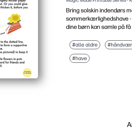
Magic Made Printable Series -
Bring solskin indendørs 
sommerkærlighedshave - e
dine børn kan samle på få 
Hvorfor det virker:
Bekvemmelighed uden for
#alle aldre
#håndvær
Engagerende for alle ald
#have
Alsidig skærm - gør ops
Sæsonbestemt læring - 
A