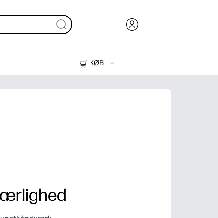
KØB
Blæk, Toner og Papir
Printere
ærlighed