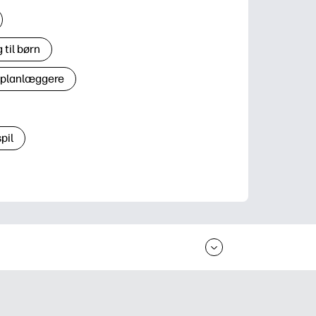
til børn
 planlæggere
pil