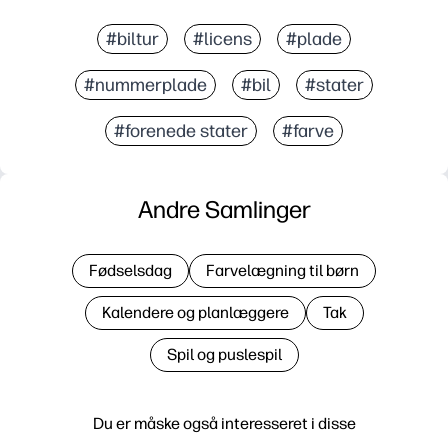
#biltur
#licens
#plade
#nummerplade
#bil
#stater
#forenede stater
#farve
Andre Samlinger
Fødselsdag
Farvelægning til børn
Kalendere og planlæggere
Tak
Spil og puslespil
Du er måske også interesseret i disse